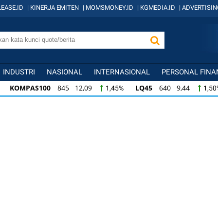
EASE.ID
|
KINERJA EMITEN
|
MOMSMONEY.ID
|
KGMEDIA.ID
|
ADVERTISIN
INDUSTRI
NASIONAL
INTERNASIONAL
PERSONAL FINA
45 12,09
LQ45
640 9,44
ISSI
222 2,
1,45%
1,50%
44
ISSI
222 2,82
IDX30
359 5,14
1,50%
1,29%
1,4
2
IDX30
359 5,14
IDXHIDIV20
438 4,8
1,29%
1,45%