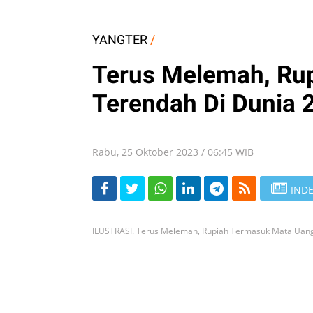
YANGTER
/
Terus Melemah, Ru
Terendah Di Dunia 
Rabu, 25 Oktober 2023 / 06:45 WIB
INDE
ILUSTRASI. Terus Melemah, Rupiah Termasuk Mata Uang