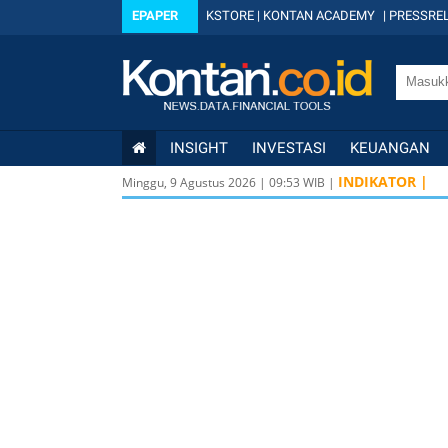
EPAPER
KSTORE
|
KONTAN ACADEMY
|
PRESSREL
INSIGHT
INVESTASI
KEUANGAN
KOMPAS100
8
INDIKATOR |
Minggu, 9 Agustus 2026
|
09
:
53
WIB |
LQ45
640 9,
ISSI
222 2,8