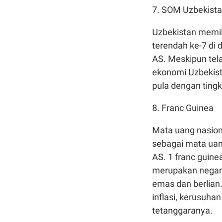
7. SOM Uzbekist
Uzbekistan memil
terendah ke-7 di 
AS. Meskipun tel
ekonomi Uzbekista
pula dengan ting
8. Franc Guinea
Mata uang nasiona
sebagai mata uang
AS. 1 franc guinea
merupakan negar
emas dan berlian
inflasi, kerusuha
tetanggaranya.