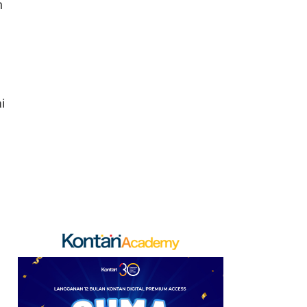
n
7
Laba Berkshire
Hathaway Melonjak,
Habiskan US$ 4,5 Miliar
untuk Buyback Saham
i
8
Rupiah Berpeluang
Lanjut Menguat Pekan
Depan, Simak
Proyeksinya
9
Punya Rumah
Kontrakan? Siap-Siap
Didatangi Petugas Pajak
Mulai Tahun Depan
10
Hashim Ungkap
Kekhawatiran Investor