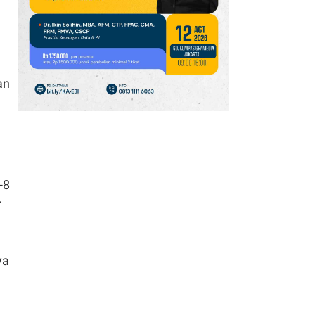
14
Harga Emas Antam (8
Agustus) Naik, Spread
dengan Buyback Rp
an
179.000 per Gram
15
Harga Emas Antam Hari
Ini Stagnan di Level Rp
2.690.000 Per Gram
pada Minggu (9/8)
-8
16
r
Partai Demokrat Siapkan
Penyelidikan Terhadap
Trump Jika Rebut
Mayoritas DPR AS
ya
17
Indonesia Masuk Daftar
Negara dengan Internet