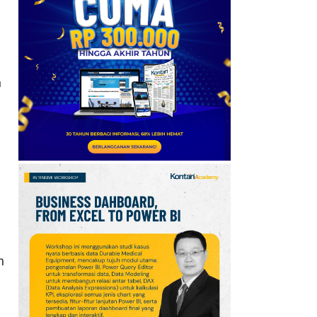
soal Arah Kebijakan
Pemerintahan Prabowo
11
Berkshire Percepat
Buyback Saham dan
n
Kurangi Cadangan Kas,
i
Laba Melebihi
Ekspektasi
12
Pemerintah Bakal Guyur
Subsidi Mobil Listrik
hingga 40%, Begini
Kesiapan Kemenperin
13
IHSG Diproyeksikan
n
Menguat pada
Perdagangan Senin
(10/8), Cek Rekomendasi
Sahamnya