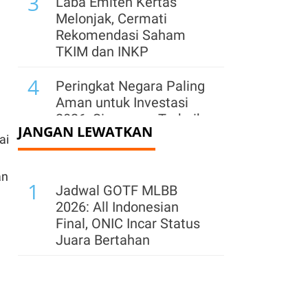
3
Laba Emiten Kertas
Melonjak, Cermati
Rekomendasi Saham
TKIM dan INKP
4
Peringkat Negara Paling
Aman untuk Investasi
2026: Singapura Terbaik
JANGAN LEWATKAN
di Asia
ai
5
IHSG Menguat 2,78% ke
an
1
6.409 Sepekan, Cek
Jadwal GOTF MLBB
Saham yang Banyak
2026: All Indonesian
Diborong Asing
Final, ONIC Incar Status
Juara Bertahan
6
Asing Net Sell Rp 791
Miliar, Intip Saham yang
Banyak Dijual Selama
Sepekan Ini