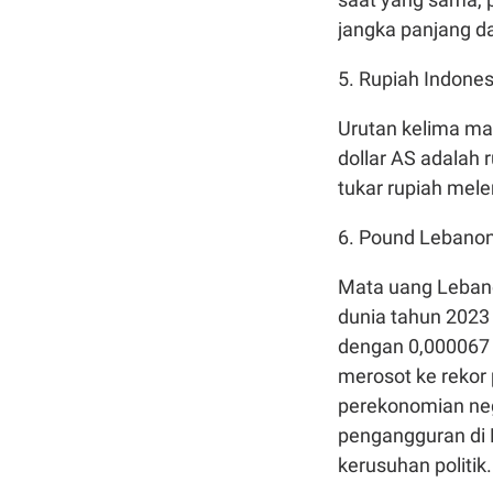
jangka panjang d
5. Rupiah Indones
Urutan kelima mat
dollar AS adalah r
tukar rupiah mele
6. Pound Lebano
Mata uang Lebano
dunia tahun 2023 
dengan 0,000067 d
merosot ke rekor 
perekonomian negar
pengangguran di L
kerusuhan politik.