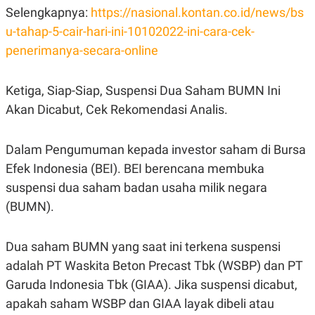
S
A
Selengkapnya:
https://nasional.kontan.co.id/news/bs
A
G
T
E
u-tahap-5-cair-hari-ini-10102022-ini-cara-cek-
D
S
A
penerimanya-secara-online
T
A
Ketiga, Siap-Siap, Suspensi Dua Saham BUMN Ini
K
L
O
I
Akan Dicabut, Cek Rekomendasi Analis.
N
P
T
S
A
U
N
S
Dalam Pengumuman kepada investor saham di Bursa
T
Efek Indonesia (BEI). BEI berencana membuka
V
suspensi dua saham badan usaha milik negara
(BUMN).
JARINGAN
K
P
Dua saham BUMN yang saat ini terkena suspensi
O
R
N
E
adalah PT Waskita Beton Precast Tbk (WSBP) dan PT
T
S
Garuda Indonesia Tbk (GIAA). Jika suspensi dicabut,
A
S
N
R
apakah saham WSBP dan GIAA layak dibeli atau
A
E