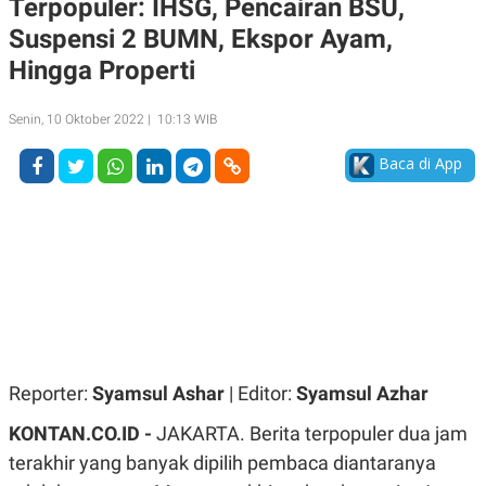
Terpopuler: IHSG, Pencairan BSU,
A
A
Suspensi 2 BUMN, Ekspor Ayam,
S
L
I
Hingga Properti
K
I
E
N
U
D
Senin, 10 Oktober 2022 | 10:13 WIB
A
U
N
S
Baca di App
G
T
A
R
N
I
P
I
E
N
L
T
U
E
A
R
N
N
G
A
U
S
S
I
A
O
Reporter:
Syamsul Ashar
| Editor:
Syamsul Azhar
H
N
A
A
KONTAN.CO.ID -
JAKARTA. Berita terpopuler dua jam
L
terakhir yang banyak dipilih pembaca diantaranya
P
R
E
E