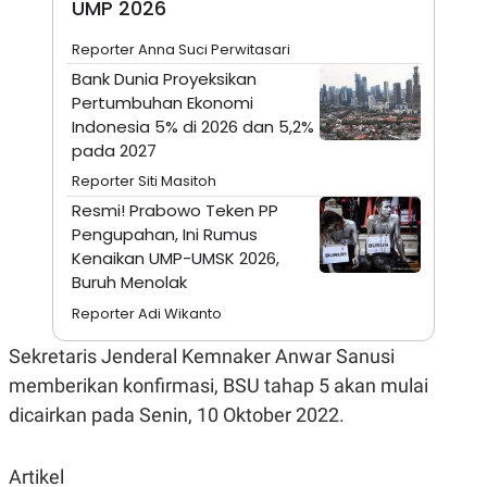
UMP 2026
A
I
S
V
K
E
Reporter Anna Suci Perwitasari
E
Bank Dunia Proyeksikan
M
E
Pertumbuhan Ekonomi
N
Indonesia 5% di 2026 dan 5,2%
T
E
pada 2027
R
Reporter Siti Masitoh
I
A
Resmi! ​Prabowo Teken PP
N
Pengupahan, Ini Rumus
L
Kenaikan UMP-UMSK 2026,
E
S
Buruh Menolak
T
Reporter Adi Wikanto
A
R
I
Sekretaris Jenderal Kemnaker Anwar Sanusi
memberikan konfirmasi, BSU tahap 5 akan mulai
KANAL
dicairkan pada Senin, 10 Oktober 2022.
P
I
Artikel
U
M