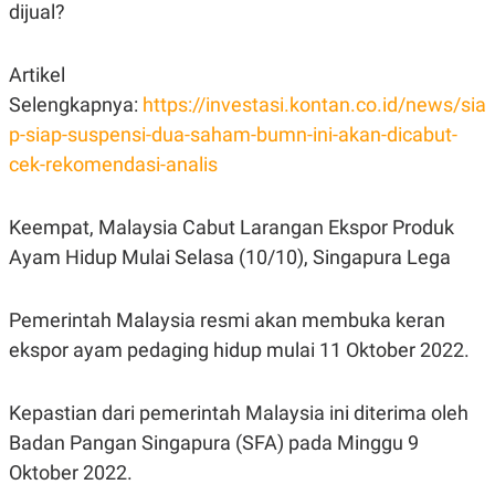
C
L
dijual?
A
E
D
A
E
S
Artikel
M
E
Y
.
Selengkapnya:
https://investasi.kontan.co.id/news/sia
I
D
p-siap-suspensi-dua-saham-bumn-ini-akan-dicabut-
L
K
cek-rekomendasi-analis
A
I
N
N
G
E
Keempat, Malaysia Cabut Larangan Ekspor Produk
G
R
A
J
Ayam Hidup Mulai Selasa (10/10), Singapura Lega
N
A
A
E
N
M
C
I
Pemerintah Malaysia resmi akan membuka keran
E
T
ekspor ayam pedaging hidup mulai 11 Oktober 2022.
T
E
A
N
K
Kepastian dari pemerintah Malaysia ini diterima oleh
E
A
P
D
Badan Pangan Singapura (SFA) pada Minggu 9
A
V
P
E
Oktober 2022.
E
R