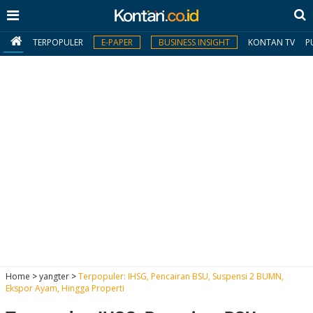
TERPOPULER
E-PAPER
BUSINESS INSIGHT
KONTAN TV
P
MY
KONTAN
Daftar
Masuk
BERITA
I
N
N
A
Home
>
yangter
>
Terpopuler: IHSG, Pencairan BSU, Suspensi 2 BUMN,
V
S
Ekspor Ayam, Hingga Properti
E
I
S
O
T
N