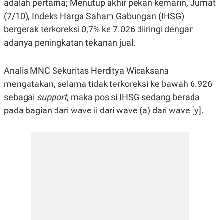
adalah pertama; Menutup akhir pekan kemarin, Jumat
R
G
S
I
(7/10), Indeks Harga Saham Gabungan (IHSG)
O
O
bergerak terkoreksi 0,7% ke 7.026 diiringi dengan
N
N
A
A
adanya peningkatan tekanan jual.
L
L
F
I
N
Analis MNC Sekuritas Herditya Wicaksana
A
mengatakan, selama tidak terkoreksi ke bawah 6.926
N
C
sebagai
support
, maka posisi IHSG sedang berada
E
pada bagian dari wave ii dari wave (a) dari wave [y].
Y
C
A
A
N
R
G
I
T
T
E
A
R
H
.
U
.
.
K
L
E
I
S
F