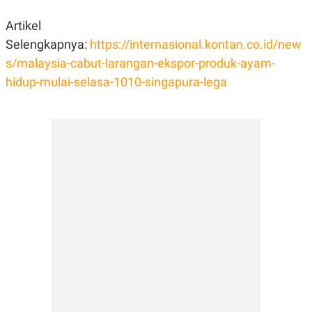
R
T
I
Artikel
S
I
Selengkapnya:
https://internasional.kontan.co.id/new
N
G
s/malaysia-cabut-larangan-ekspor-produk-ayam-
K
hidup-mulai-selasa-1010-singapura-lega
G
M
E
D
I
A
.
I
D
SITEMAP
PROFILE
TERM
OF
USE
PEDOMAN
PEMBERITAAN
SIBER
PRIVACY