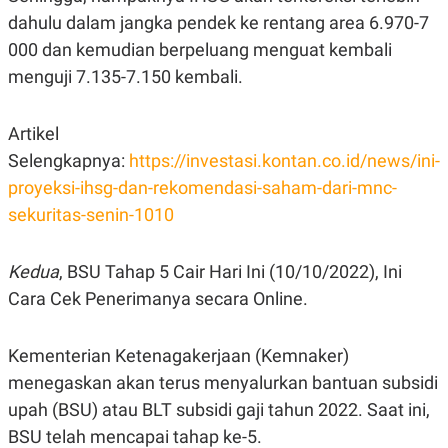
E
dahulu dalam jangka pendek ke rentang area 6.970-7
R
F
B
000 dan kemudian berpeluang menguat kembali
O
U
menguji 7.135-7.150 kembali.
K
S
U
I
S
N
E
Artikel
S
Selengkapnya:
S
https://investasi.kontan.co.id/news/ini-
I
proyeksi-ihsg-dan-rekomendasi-saham-dari-mnc-
N
S
sekuritas-senin-1010
I
G
H
Kedua
, BSU Tahap 5 Cair Hari Ini (10/10/2022), Ini
T
Cara Cek Penerimanya secara Online.
S
B
T
E
O
L
C
A
Kementerian Ketenagakerjaan (Kemnaker)
K
N
S
J
menegaskan akan terus menyalurkan bantuan subsidi
E
A
upah (BSU) atau BLT subsidi gaji tahun 2022. Saat ini,
T
O
U
N
BSU telah mencapai tahap ke-5.
P