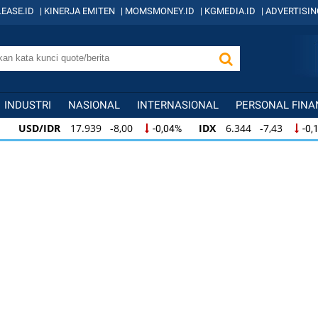
EASE.ID
|
KINERJA EMITEN
|
MOMSMONEY.ID
|
KGMEDIA.ID
|
ADVERTISIN
INDUSTRI
NASIONAL
INTERNASIONAL
PERSONAL FINA
USD/IDR
17.939 -8,00
IDX
6.344 -7,43
-0,04%
-0,
USD/IDR
17.939 -8,00
IDX
6.344 -7,43
-0,04%
-0,
USD/IDR
17.939 -8,00
IDX
6.344 -7,43
-0,04%
-0,