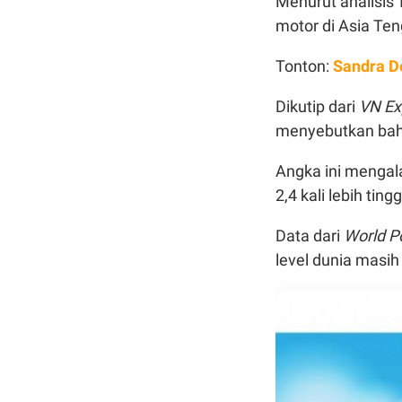
Menurut analisis
motor di Asia Ten
Tonton:
Sandra De
Dikutip dari
VN Ex
menyebutkan bahw
Angka ini mengal
2,4 kali lebih tin
Data dari
World P
level dunia masih 