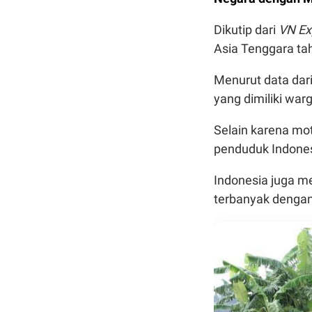
Dikutip dari
VN Ex
Asia Tenggara ta
Menurut data dar
yang dimiliki war
Selain karena mot
penduduk Indones
Indonesia juga m
terbanyak dengan 