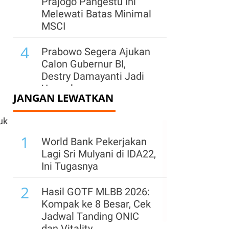
Prajogo Pangestu Ini
Melewati Batas Minimal
MSCI
4
Prabowo Segera Ajukan
Calon Gubernur BI,
Destry Damayanti Jadi
Unggulan
JANGAN LEWATKAN
5
IHSG Berpotensi Lanjut
uk
Koreksi Jumat (7/8),
1
Cermati Saham Pilihan
World Bank Pekerjakan
Analis
Lagi Sri Mulyani di IDA22,
Ini Tugasnya
6
Jelang Rights Issue,
2
Hapsoro Divestasi
Hasil GOTF MLBB 2026:
Saham Bukit Uluwatu
Kompak ke 8 Besar, Cek
(BUVA) Rp 250 Miliar
Jadwal Tanding ONIC
dan Vitality