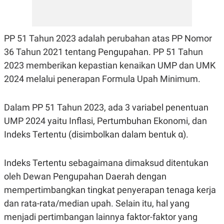
E
R
F
B
O
U
PP 51 Tahun 2023 adalah perubahan atas PP Nomor
K
S
U
I
36 Tahun 2021 tentang Pengupahan. PP 51 Tahun
S
N
E
2023 memberikan kepastian kenaikan UMP dan UMK
S
2024 melalui penerapan Formula Upah Minimum.
S
I
N
S
Dalam PP 51 Tahun 2023, ada 3 variabel penentuan
I
G
UMP 2024 yaitu Inflasi, Pertumbuhan Ekonomi, dan
H
Indeks Tertentu (disimbolkan dalam bentuk α).
T
S
B
T
E
Indeks Tertentu sebagaimana dimaksud ditentukan
O
L
C
A
oleh Dewan Pengupahan Daerah dengan
K
N
S
J
mempertimbangkan tingkat penyerapan tenaga kerja
E
A
dan rata-rata/median upah. Selain itu, hal yang
T
O
U
N
menjadi pertimbangan lainnya faktor-faktor yang
P