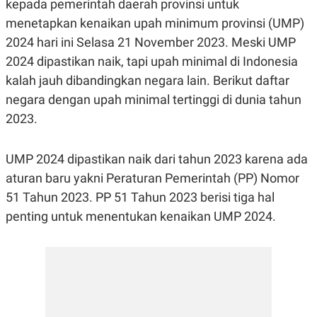
kepada pemerintah daerah provinsi untuk
R
G
S
I
menetapkan kenaikan upah minimum provinsi (UMP)
O
O
2024 hari ini Selasa 21 November 2023. Meski UMP
N
N
A
A
2024 dipastikan naik, tapi upah minimal di Indonesia
L
L
F
kalah jauh dibandingkan negara lain. Berikut daftar
I
negara dengan upah minimal tertinggi di dunia tahun
N
A
2023.
N
C
E
UMP 2024 dipastikan naik dari tahun 2023 karena ada
Y
C
A
A
aturan baru yakni Peraturan Pemerintah (PP) Nomor
N
R
51 Tahun 2023. PP 51 Tahun 2023 berisi tiga hal
G
I
T
T
penting untuk menentukan kenaikan UMP 2024.
E
A
R
H
.
U
.
.
K
L
E
I
S
F