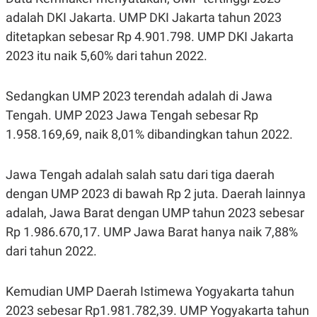
R
T
adalah DKI Jakarta. UMP DKI Jakarta tahun 2023
I
S
ditetapkan sebesar Rp 4.901.798. UMP DKI Jakarta
I
N
2023 itu naik 5,60% dari tahun 2022.
G
K
G
Sedangkan UMP 2023 terendah adalah di Jawa
M
Tengah. UMP 2023 Jawa Tengah sebesar Rp
E
D
1.958.169,69, naik 8,01% dibandingkan tahun 2022.
I
A
.
I
Jawa Tengah adalah salah satu dari tiga daerah
D
dengan UMP 2023 di bawah Rp 2 juta. Daerah lainnya
adalah, Jawa Barat dengan UMP tahun 2023 sebesar
Rp 1.986.670,17. UMP Jawa Barat hanya naik 7,88%
SITEMAP
PROFILE
TERM
OF
dari tahun 2022.
USE
PEDOMAN
PEMBERITAAN
Kemudian UMP Daerah Istimewa Yogyakarta tahun
SIBER
2023 sebesar Rp1.981.782,39. UMP Yogyakarta tahun
PRIVACY