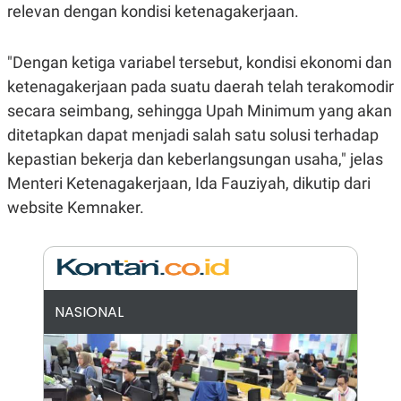
relevan dengan kondisi ketenagakerjaan.
N
S
E
E
W
R
S
E
"Dengan ketiga variabel tersebut, kondisi ekonomi dan
S
M
ketenagakerjaan pada suatu daerah telah terakomodir
E
O
T
N
secara seimbang, sehingga Upah Minimum yang akan
U
I
P
A
ditetapkan dapat menjadi salah satu solusi terhadap
A
K
kepastian bekerja dan keberlangsungan usaha," jelas
D
I
Menteri Ketenagakerjaan, Ida Fauziyah, dikutip dari
V
L
A
website Kemnaker.
S
K
O
R
P
O
R
NASIONAL
A
S
I
K
N
I
A
L
T