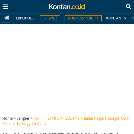
TERPOPULER
E-PAPER
BUSINESS INSIGHT
KONTAN TV
P
MY
KONTAN
Daftar
Masuk
BERITA
I
N
N
A
Home
>
yangter
>
Hari Ini (21/4) UMP 2024 Naik, Inilah Negara dengan Upah
V
S
Minimal Tertinggi Di Dunia
E
I
S
O
T
N