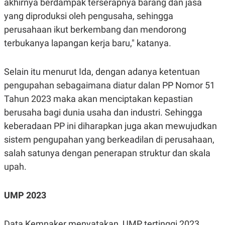
akhirnya berdampak terserapnya barang dan jasa
C
L
A
E
yang diproduksi oleh pengusaha, sehingga
D
A
E
S
perusahaan ikut berkembang dan mendorong
M
E
terbukanya lapangan kerja baru," katanya.
Y
.
I
D
Selain itu menurut Ida, dengan adanya ketentuan
L
K
A
I
pengupahan sebagaimana diatur dalan PP Nomor 51
N
N
G
E
Tahun 2023 maka akan menciptakan kepastian
G
R
berusaha bagi dunia usaha dan industri. Sehingga
A
J
N
A
keberadaan PP ini diharapkan juga akan mewujudkan
A
E
N
M
sistem pengupahan yang berkeadilan di perusahaan,
C
I
E
T
salah satunya dengan penerapan struktur dan skala
T
E
upah.
A
N
K
E
A
UMP 2023
P
D
A
V
P
E
E
R
Data Kemnaker menyatakan, UMP tertinggi 2023