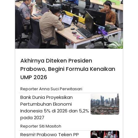
A
I
S
V
K
E
E
M
E
N
T
E
R
I
A
Akhirnya Diteken Presiden
N
Prabowo, Begini Formula Kenaikan
L
E
UMP 2026
S
T
Reporter Anna Suci Perwitasari
A
R
Bank Dunia Proyeksikan
I
Pertumbuhan Ekonomi
Indonesia 5% di 2026 dan 5,2%
KANAL
pada 2027
Reporter Siti Masitoh
P
I
Resmi! ​Prabowo Teken PP
U
M