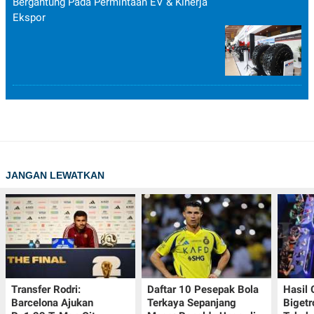
Bergantung Pada Permintaan EV & Kinerja
Ekspor
JANGAN LEWATKAN
Transfer Rodri:
Daftar 10 Pesepak Bola
Hasil
Barcelona Ajukan
Terkaya Sepanjang
Bigetr