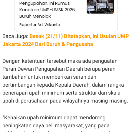
S
A
Pengupahan, Ini Rumus
A
G
Kenaikan UMP-UMSK 2026,
T
E
Buruh Menolak
D
S
A
Reporter Adi Wikanto
T
A
Baca Juga:
Besok (21/11) Ditetapkan, Ini Usulan UMP
K
L
O
I
Jakarta 2024 Dari Buruh & Pengusaha
N
P
T
S
A
U
Dengan ketentuan tersebut maka ada penguatan
N
S
T
Peran Dewan Pengupahan Daerah berupa peran
V
tambahan untuk memberikan saran dan
pertimbangan kepada Kepala Daerah, dalam rangka
JARINGAN
penerapan upah minimum serta struktur dan skala
upah di perusahaan pada wilayahnya masing-masing.
K
P
O
R
N
E
T
S
"Kenaikan upah minimum dapat mendorong
A
S
N
R
peningkatan daya beli masyarakat, yang pada
A
E