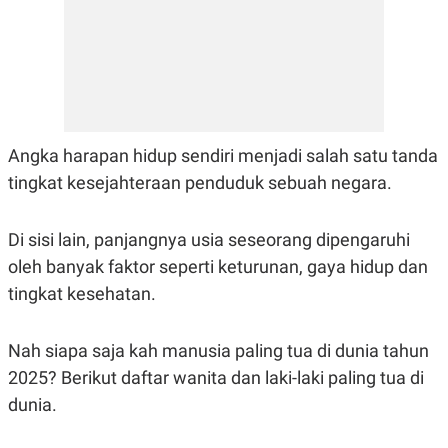
E
R
F
B
O
U
K
S
U
I
S
N
E
S
Angka harapan hidup sendiri menjadi salah satu tanda
S
I
tingkat kesejahteraan penduduk sebuah negara.
N
S
I
Di sisi lain, panjangnya usia seseorang dipengaruhi
G
H
oleh banyak faktor seperti keturunan, gaya hidup dan
T
tingkat kesehatan.
S
B
T
E
O
L
C
A
Nah siapa saja kah manusia paling tua di dunia tahun
K
N
2025? Berikut daftar wanita dan laki-laki paling tua di
S
J
E
A
dunia.
T
O
U
N
P