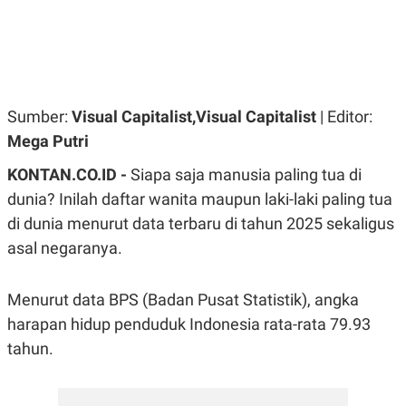
R
G
S
I
O
O
N
N
A
A
L
L
F
I
Sumber:
Visual Capitalist,Visual Capitalist
| Editor:
N
Mega Putri
A
N
C
KONTAN.CO.ID -
Siapa saja manusia paling tua di
E
dunia? Inilah daftar wanita maupun laki-laki paling tua
Y
C
di dunia menurut data terbaru di tahun 2025 sekaligus
A
A
N
R
asal negaranya.
G
I
T
T
E
A
R
H
Menurut data BPS (Badan Pusat Statistik), angka
.
U
harapan hidup penduduk Indonesia rata-rata 79.93
.
.
tahun.
K
L
E
I
S
F