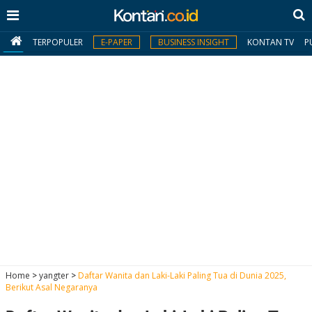
TERPOPULER
E-PAPER
BUSINESS INSIGHT
KONTAN TV
P
MY
KONTAN
Daftar
Masuk
BERITA
I
N
N
A
Home
>
yangter
>
Daftar Wanita dan Laki-Laki Paling Tua di Dunia 2025,
V
S
Berikut Asal Negaranya
E
I
S
O
T
N