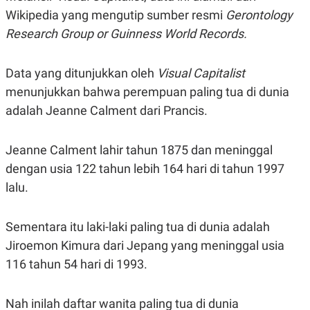
S
A
Wikipedia yang mengutip sumber resmi
Gerontology
A
G
T
E
Research Group or Guinness World Records.
D
S
A
T
A
Data yang ditunjukkan oleh
Visual Capitalist
K
L
menunjukkan bahwa perempuan paling tua di dunia
O
I
adalah Jeanne Calment dari Prancis.
N
P
T
S
A
U
N
S
Jeanne Calment lahir tahun 1875 dan meninggal
T
V
dengan usia 122 tahun lebih 164 hari di tahun 1997
lalu.
JARINGAN
Sementara itu laki-laki paling tua di dunia adalah
K
P
Jiroemon Kimura dari Jepang yang meninggal usia
O
R
N
E
116 tahun 54 hari di 1993.
T
S
A
S
N
R
Nah inilah daftar wanita paling tua di dunia
A
E