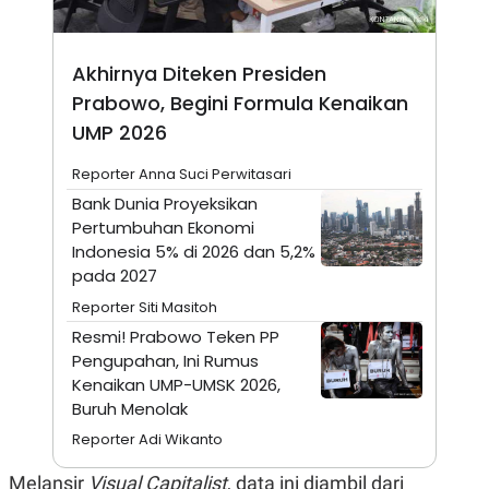
A
I
S
V
K
E
E
Akhirnya Diteken Presiden
M
E
Prabowo, Begini Formula Kenaikan
N
UMP 2026
T
E
R
Reporter Anna Suci Perwitasari
I
A
Bank Dunia Proyeksikan
N
Pertumbuhan Ekonomi
L
Indonesia 5% di 2026 dan 5,2%
E
pada 2027
S
T
Reporter Siti Masitoh
A
R
Resmi! ​Prabowo Teken PP
I
Pengupahan, Ini Rumus
Kenaikan UMP-UMSK 2026,
Buruh Menolak
KANAL
Reporter Adi Wikanto
P
I
U
M
Melansir
Visual Capitalist
, data ini diambil dari