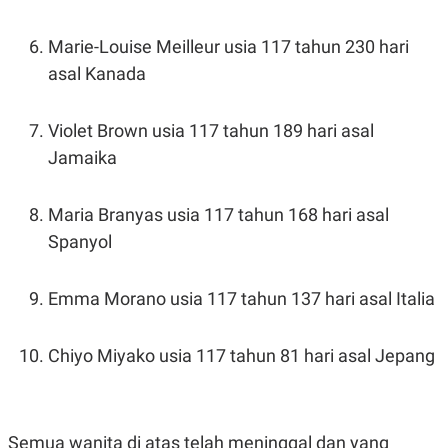
R
T
I
S
Marie-Louise Meilleur usia 117 tahun 230 hari
I
asal Kanada
N
G
K
Violet Brown usia 117 tahun 189 hari asal
G
M
Jamaika
E
D
I
A
Maria Branyas usia 117 tahun 168 hari asal
.
Spanyol
I
D
Emma Morano usia 117 tahun 137 hari asal Italia
SITEMAP
PROFILE
TERM
OF
Chiyo Miyako usia 117 tahun 81 hari asal Jepang
USE
PEDOMAN
PEMBERITAAN
SIBER
Semua wanita di atas telah meninggal dan yang
PRIVACY