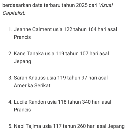
C
L
berdasarkan data terbaru tahun 2025 dari
Visual
A
E
D
A
Capitalist:
E
S
M
E
Y
.
Jeanne Calment usia 122 tahun 164 hari asal
I
D
Prancis
L
K
A
I
N
N
Kane Tanaka usia 119 tahun 107 hari asal
G
E
G
R
Jepang
A
J
N
A
A
E
Sarah Knauss usia 119 tahun 97 hari asal
N
M
C
I
Amerika Serikat
E
T
T
E
A
N
K
Lucile Randon usia 118 tahun 340 hari asal
E
A
Prancis
P
D
A
V
P
E
Nabi Tajima usia 117 tahun 260 hari asal Jepang
E
R